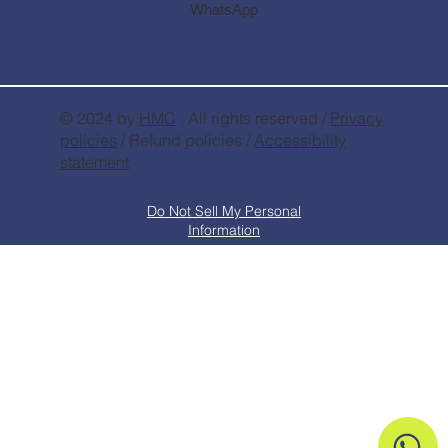
WhatsApp
© 2024 by
HMC
. All rights reserved /
Privacy
policies
/ Refund policies /
Accessibility
statement
Do Not Sell My Personal
Information