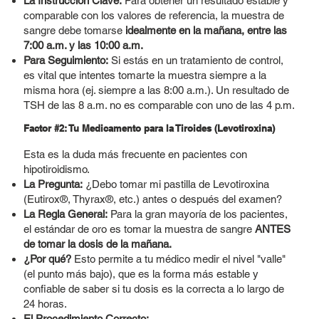
La Instrucción Clave:
Para obtener un resultado estable y
comparable con los valores de referencia, la muestra de
sangre debe tomarse
idealmente en la mañana, entre las
7:00 a.m. y las 10:00 a.m.
Para Seguimiento:
Si estás en un tratamiento de control,
es vital que intentes tomarte la muestra siempre a la
misma hora (ej. siempre a las 8:00 a.m.). Un resultado de
TSH de las 8 a.m. no es comparable con uno de las 4 p.m.
Factor #2: Tu Medicamento para la Tiroides (Levotiroxina)
Esta es la duda más frecuente en pacientes con
hipotiroidismo.
La Pregunta:
¿Debo tomar mi pastilla de Levotiroxina
(Eutirox®, Thyrax®, etc.) antes o después del examen?
La Regla General:
Para la gran mayoría de los pacientes,
el estándar de oro es tomar la muestra de sangre
ANTES
de tomar la dosis de la mañana.
¿Por qué?
Esto permite a tu médico medir el nivel "valle"
(el punto más bajo), que es la forma más estable y
confiable de saber si tu dosis es la correcta a lo largo de
24 horas.
El Procedimiento Correcto: