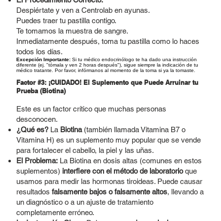
Despiértate y ven a Centrolab en ayunas.
Puedes traer tu pastilla contigo.
Te tomamos la muestra de sangre.
Inmediatamente después, toma tu pastilla como lo haces
todos los días.
Excepción Importante:
Si tu médico endocrinólogo te ha dado una instrucción
diferente (ej. "tómala y ven 2 horas después"), sigue siempre la indicación de tu
médico tratante. Por favor, infórmanos al momento de la toma si ya la tomaste.
Factor #3: ¡CUIDADO! El Suplemento que Puede Arruinar tu
Prueba (Biotina)
Este es un factor crítico que muchas personas
desconocen.
¿Qué es?
La
Biotina
(también llamada Vitamina B7 o
Vitamina H) es un suplemento muy popular que se vende
para fortalecer el cabello, la piel y las uñas.
El Problema:
La Biotina en dosis altas (comunes en estos
suplementos)
interfiere con el método de laboratorio
que
usamos para medir las hormonas tiroideas. Puede causar
resultados
falsamente bajos o falsamente altos
, llevando a
un diagnóstico o a un ajuste de tratamiento
completamente erróneo.