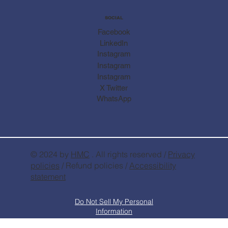
SOCIAL
Facebook
LinkedIn
Instagram
Instagram
Instagram
X Twitter
WhatsApp
© 2024 by
HMC
. All rights reserved /
Privacy
policies
/ Refund policies /
Accessibility
statement
Do Not Sell My Personal
Information