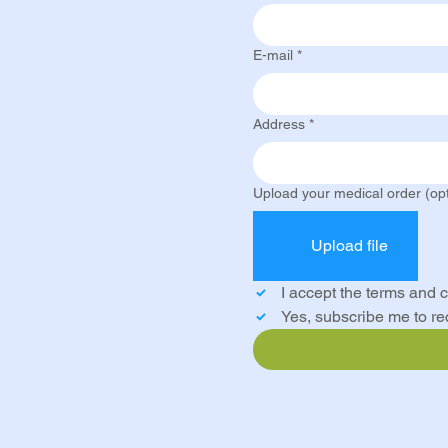
E-mail
*
Address
*
Upload your medical order (opt
Upload file
I accept the terms and c
Yes, subscribe me to r