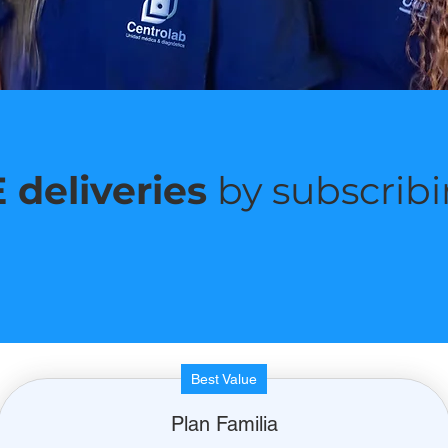
 deliveries
by subscribi
Best Value
Plan Familia