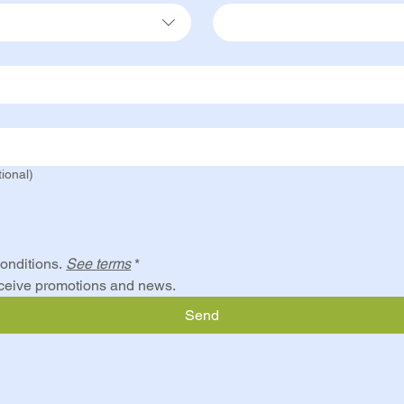
ional)
onditions. 
See terms
*
eceive promotions and news.
Send