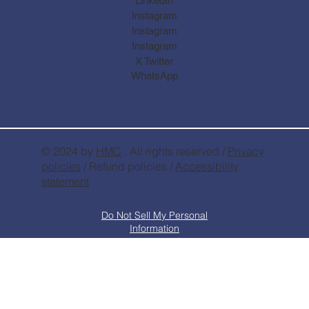
LinkedIn
Instagram
Instagram
Instagram
X Twitter
WhatsApp
© 2024 by
HMC
. All rights reserved /
Privacy
policies
/ Refund policies /
Accessibility
statement
Do Not Sell My Personal
Information