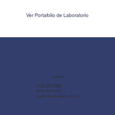
Ver Portafolio de Laboratorio
CONTACT
(310) 344-7688
(604) 604-2204
quality@centrolab.com.co