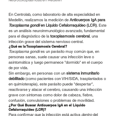
Neurotoxoplasmosis en Medellín
En Centrolab, como laboratorio de alta especialidad en
Medellín, realizamos la medición de
Anticuerpos IgA para
Toxoplasma gondii
en Líquido Cefalorraquídeo (LCR)
. Este
es un análisis neuroinmunológico avanzado, fundamental
para el diagnóstico de la
toxoplasmosis cerebral
, una
infección grave del sistema nervioso central.
¿Qué es la Toxoplasmosis Cerebral?
Toxoplasma gondii
es un parásito muy común que, en
personas sanas, suele causar una infección leve o
asintomática y luego permanece "dormido" en el cuerpo
de por vida.
Sin embargo, en personas con un
sistema inmunitario
debilitado
(como pacientes con VIH/SIDA, trasplantados o
en quimioterapia), este parásito puede "despertar",
reactivarse y atacar el cerebro, causando una infección
grave con síntomas como dolor de cabeza, fiebre,
confusión, convulsiones o problemas de movilidad.
¿Por Qué Buscar Anticuerpos IgA en el Líquido
Cefalorraquídeo (LCR)?
Para confirmar que la infección está activa
dentro
del