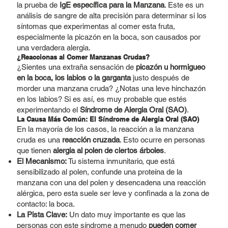
la prueba de
IgE específica para la Manzana
. Este es un
análisis de sangre de alta precisión para determinar si los
síntomas que experimentas al comer esta fruta,
especialmente la picazón en la boca, son causados por
una verdadera alergia.
¿Reaccionas al Comer Manzanas Crudas?
¿Sientes una extraña sensación de
picazón u hormigueo
en la boca, los labios o la garganta
justo después de
morder una manzana cruda? ¿Notas una leve hinchazón
en los labios? Si es así, es muy probable que estés
experimentando el
Síndrome de Alergia Oral (SAO)
.
La Causa Más Común: El Síndrome de Alergia Oral (SAO)
En la mayoría de los casos, la reacción a la manzana
cruda es una
reacción cruzada
. Esto ocurre en personas
que tienen
alergia al polen de ciertos árboles
.
El Mecanismo:
Tu sistema inmunitario, que está
sensibilizado al polen, confunde una proteína de la
manzana con una del polen y desencadena una reacción
alérgica, pero esta suele ser leve y confinada a la zona de
contacto: la boca.
La Pista Clave:
Un dato muy importante es que las
personas con este síndrome a menudo
pueden comer