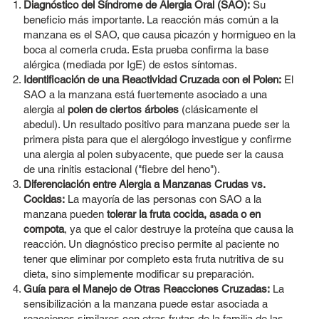
Diagnóstico del Síndrome de Alergia Oral (SAO):
Su
beneficio más importante. La reacción más común a la
manzana es el SAO, que causa picazón y hormigueo en la
boca al comerla cruda. Esta prueba confirma la base
alérgica (mediada por IgE) de estos síntomas.
Identificación de una Reactividad Cruzada con el Polen:
El
SAO a la manzana está fuertemente asociado a una
alergia al
polen de ciertos árboles
(clásicamente el
abedul). Un resultado positivo para manzana puede ser la
primera pista para que el alergólogo investigue y confirme
una alergia al polen subyacente, que puede ser la causa
de una rinitis estacional ("fiebre del heno").
Diferenciación entre Alergia a Manzanas Crudas vs.
Cocidas:
La mayoría de las personas con SAO a la
manzana pueden
tolerar la fruta cocida, asada o en
compota
, ya que el calor destruye la proteína que causa la
reacción. Un diagnóstico preciso permite al paciente no
tener que eliminar por completo esta fruta nutritiva de su
dieta, sino simplemente modificar su preparación.
Guía para el Manejo de Otras Reacciones Cruzadas:
La
sensibilización a la manzana puede estar asociada a
reacciones similares con otras frutas de la familia de las