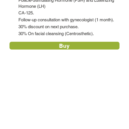
Follicle-Stimulating Hormone (FSH) and Luteinizing
Hormone (LH)
CA-125.
Follow-up consultation with gynecologist (1 month).
30% discount on next purchase.
30% On facial cleansing (Centrosthetic).
Buy