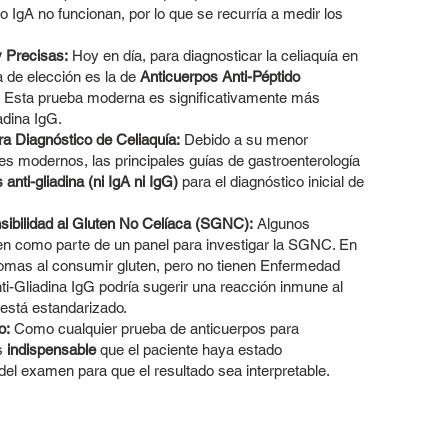
po IgA no funcionan, por lo que se recurría a medir los
 Precisas:
Hoy en día, para diagnosticar la celiaquía en
a de elección es la de
Anticuerpos Anti-Péptido
. Esta prueba moderna es significativamente más
adina IgG.
a Diagnóstico de Celiaquía:
Debido a su menor
s modernos, las principales guías de gastroenterología
nti-gliadina (ni IgA ni IgG)
para el diagnóstico inicial de
ensibilidad al Gluten No Celíaca (SGNC):
Algunos
men como parte de un panel para investigar la SGNC. En
tomas al consumir gluten, pero no tienen Enfermedad
Anti-Gliadina IgG podría sugerir una reacción inmune al
 está estandarizado.
o:
Como cualquier prueba de anticuerpos para
es
indispensable
que el paciente haya estado
el examen para que el resultado sea interpretable.