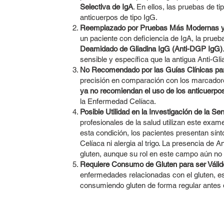
Selectiva de IgA
. En ellos, las pruebas de ti
anticuerpos de tipo IgG.
Reemplazado por Pruebas Más Modernas y
un paciente con deficiencia de IgA, la prueb
Deamidado de Gliadina IgG (Anti-DGP IgG)
sensible y específica que la antigua Anti-Gli
No Recomendado por las Guías Clínicas par
precisión en comparación con los marcadore
ya no recomiendan el uso de los anticuerpos a
la Enfermedad Celíaca.
Posible Utilidad en la Investigación de la S
profesionales de la salud utilizan este exa
esta condición, los pacientes presentan sín
Celíaca ni alergia al trigo. La presencia de 
gluten, aunque su rol en este campo aún no
Requiere Consumo de Gluten para ser Válid
enfermedades relacionadas con el gluten, 
consumiendo gluten de forma regular antes d