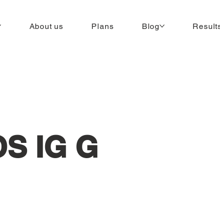
About us
Plans
Blog
Result
S IG G