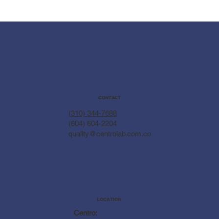
CONTACT
(310) 344-7688
(604) 604-2204
quality@centrolab.com.co
LOCATION
Centro: