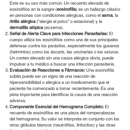
Este es su uso más común. Un recuento elevado de
eosinófilos en la sangre (
eosinofilia
) es un hallazgo clásico
en personas con condiciones alérgicas, como el
asma
, la
rinitis alérgica
("alergia al polvo" o estacional) y la
dermatitis atópica
(eczema).
Señal de Alerta Clave para Infecciones Parasitarias:
El
cuerpo utiliza los eosinófilos como una de sus principales
defensas contra los parásitos, especialmente los gusanos
(helmintos) como los áscaris, las uncinarias o los oxiuros.
Un conteo elevado sin una causa alérgica obvia, puede
impulsar a tu médico a buscar una infección parasitaria.
Evaluación de Reacciones a Fármacos:
Una eosinofilia
súbita puede ser un signo de una reacción de
hipersensibilidad o alérgica a un medicamento que el
paciente ha comenzado a tomar recientemente. Es una
pista importante para identificar la causa de una reacción
adversa.
Componente Esencial del Hemograma Completo:
El
recuento de eosinófilos es una pieza del rompecabezas
del hemograma. Su valor se interpreta en conjunto con los
otros glóbulos blancos (neutrófilos, linfocitos) y las otras