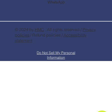
WhatsApp
© 2024 by
HMC
. All rights reserved /
Privacy
policies
/ Refund policies /
Accessibility
statement
Do Not Sell My Personal
Information