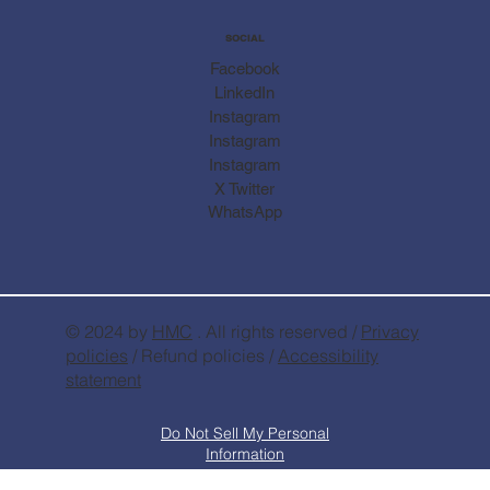
SOCIAL
Facebook
LinkedIn
Instagram
Instagram
Instagram
X Twitter
WhatsApp
© 2024 by
HMC
. All rights reserved /
Privacy
policies
/ Refund policies /
Accessibility
statement
Do Not Sell My Personal
Information