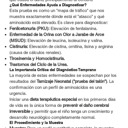
¿Qué Enfermedades Ayuda a Diagnosticar?
Esta prueba es como un "mapa de tráfico" que nos
muestra exactamente dónde está el "atasco" y qué
aminoácido está elevado. Es clave para diagnosticar:
Fenilcetonuria (PKU):
Elevación de fenilalanina.
Enfermedad de la Orina con Olor a Jarabe de Arce
(MSUD):
Elevación de leucina, isoleucina y valina.
Cistinuria:
Elevación de cistina, ornitina, lisina y arginina
(causa de cálculos renales).
Tirosinemia y Homocistinuria.
Trastornos del Ciclo de la Urea.
La Importancia Crítica del Diagnóstico Temprano
La mayoría de estas enfermedades se sospechan por los
resultados del
Tamizaje Neonatal ("prueba del talón")
. La
confirmación con un perfil de aminoácidos es una
urgencia.
Iniciar una
dieta terapéutica especial
en los primeros días
de vida es la única forma de
prevenir el daño cerebral
irreversible
y permitir que el niño tenga un crecimiento y
desarrollo neurológico completamente normal.
El Procedimiento y la Muestra