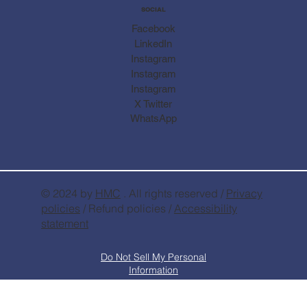
SOCIAL
Facebook
LinkedIn
Instagram
Instagram
Instagram
X Twitter
WhatsApp
© 2024 by
HMC
. All rights reserved /
Privacy
policies
/ Refund policies /
Accessibility
statement
Do Not Sell My Personal
Information