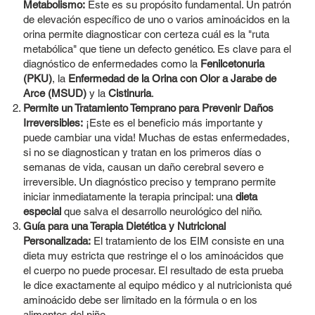
Metabolismo:
Este es su propósito fundamental. Un patrón
de elevación específico de uno o varios aminoácidos en la
orina permite diagnosticar con certeza cuál es la "ruta
metabólica" que tiene un defecto genético. Es clave para el
diagnóstico de enfermedades como la
Fenilcetonuria
(PKU)
, la
Enfermedad de la Orina con Olor a Jarabe de
Arce (MSUD)
y la
Cistinuria
.
Permite un Tratamiento Temprano para Prevenir Daños
Irreversibles:
¡Este es el beneficio más importante y
puede cambiar una vida! Muchas de estas enfermedades,
si no se diagnostican y tratan en los primeros días o
semanas de vida, causan un daño cerebral severo e
irreversible. Un diagnóstico preciso y temprano permite
iniciar inmediatamente la terapia principal: una
dieta
especial
que salva el desarrollo neurológico del niño.
Guía para una Terapia Dietética y Nutricional
Personalizada:
El tratamiento de los EIM consiste en una
dieta muy estricta que restringe el o los aminoácidos que
el cuerpo no puede procesar. El resultado de esta prueba
le dice exactamente al equipo médico y al nutricionista qué
aminoácido debe ser limitado en la fórmula o en los
alimentos del niño.