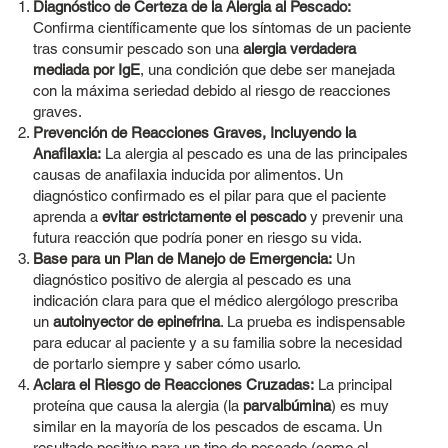
Diagnóstico de Certeza de la Alergia al Pescado:
Confirma científicamente que los síntomas de un paciente
tras consumir pescado son una
alergia verdadera
mediada por IgE
, una condición que debe ser manejada
con la máxima seriedad debido al riesgo de reacciones
graves.
Prevención de Reacciones Graves, Incluyendo la
Anafilaxia:
La alergia al pescado es una de las principales
causas de anafilaxia inducida por alimentos. Un
diagnóstico confirmado es el pilar para que el paciente
aprenda a
evitar estrictamente el pescado
y prevenir una
futura reacción que podría poner en riesgo su vida.
Base para un Plan de Manejo de Emergencia:
Un
diagnóstico positivo de alergia al pescado es una
indicación clara para que el médico alergólogo prescriba
un
autoinyector de epinefrina
. La prueba es indispensable
para educar al paciente y a su familia sobre la necesidad
de portarlo siempre y saber cómo usarlo.
Aclara el Riesgo de Reacciones Cruzadas:
La principal
proteína que causa la alergia (la
parvalbúmina
) es muy
similar en la mayoría de los pescados de escama. Un
resultado positivo para un tipo de pescado (como el