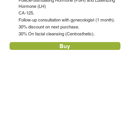
Follicle-Stimulating Hormone (FSH) and Luteinizing
Hormone (LH)
CA-125.
Follow-up consultation with gynecologist (1 month).
30% discount on next purchase.
30% On facial cleansing (Centrosthetic).
Buy