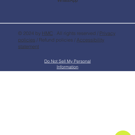
WhatsApp
© 2024 by
HMC
. All rights reserved /
Privacy
policies
/ Refund policies /
Accessibility
statement
Do Not Sell My Personal
Information