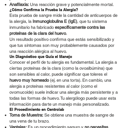
Anafilaxia:
Una reacción grave y potencialmente mortal.
¿Cómo Confirma la Prueba la Alergia?
Esta prueba de sangre mide la cantidad de anticuerpos de
la alergia, la
Inmunoglobulina E (IgE)
, que tu sistema
inmunitario ha fabricado
específicamente contra las
proteínas de la clara del huevo
.
Un resultado positivo confirma que estás sensibilizado y
que tus síntomas son muy probablemente causados por
una reacción alérgica al huevo.
Un Diagnóstico que Guía el Manejo
Conocer el perfil de tu alergia es fundamental. La alergia a
ciertas proteínas de la clara (como la ovoalbúmina) que
son sensibles al calor, puede significar que toleres el
huevo muy horneado
(ej. en una torta). En cambio, una
alergia a proteínas resistentes al calor (como el
ovomucoide) suele indicar una alergia más persistente y a
todas las formas de huevo. Tu alergólogo puede usar esta
información para darte un manejo más personalizado.
El Procedimiento en Centrolab
Toma de Muestra:
Se obtiene una muestra de sangre de
una vena de tu brazo.
Ventajas:
Es un procedimiento seguro y
no necesitas