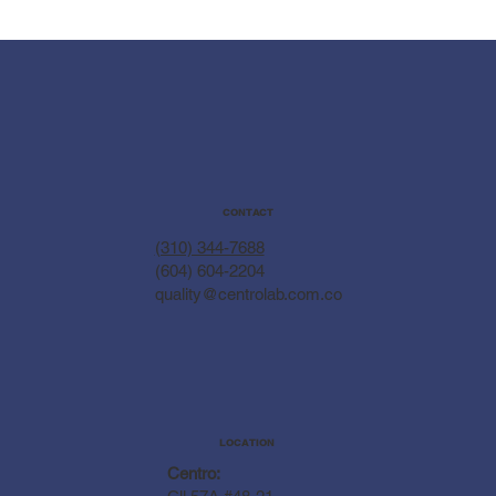
CONTACT
(310) 344-7688
(604) 604-2204
quality@centrolab.com.co
LOCATION
Centro: