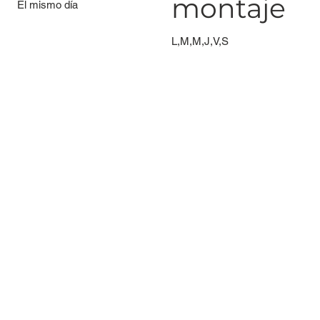
montaje
El mismo día
L,M,M,J,V,S