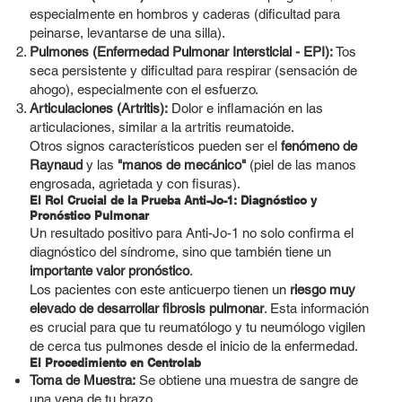
especialmente en hombros y caderas (dificultad para
peinarse, levantarse de una silla).
Pulmones (Enfermedad Pulmonar Intersticial - EPI):
Tos
seca persistente y dificultad para respirar (sensación de
ahogo), especialmente con el esfuerzo.
Articulaciones (Artritis):
Dolor e inflamación en las
articulaciones, similar a la artritis reumatoide.
Otros signos característicos pueden ser el
fenómeno de
Raynaud
y las
"manos de mecánico"
(piel de las manos
engrosada, agrietada y con fisuras).
El Rol Crucial de la Prueba Anti-Jo-1: Diagnóstico y
Pronóstico Pulmonar
Un resultado positivo para Anti-Jo-1 no solo confirma el
diagnóstico del síndrome, sino que también tiene un
importante valor pronóstico
.
Los pacientes con este anticuerpo tienen un
riesgo muy
elevado de desarrollar fibrosis pulmonar
. Esta información
es crucial para que tu reumatólogo y tu neumólogo vigilen
de cerca tus pulmones desde el inicio de la enfermedad.
El Procedimiento en Centrolab
Toma de Muestra:
Se obtiene una muestra de sangre de
una vena de tu brazo.