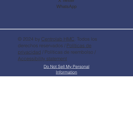
X Twitter
WhatsApp
© 2024 by
Centrolab
HMC
. Todos los
derechos reservados /
Políticas de
privacidad
/ Políticas de reembolso /
Accessibility statement
Do Not Sell My Personal
Information