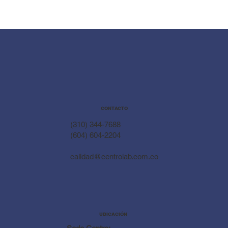
CONTACTO
(310) 344-7688
(604) 604-2204
calidad@centrolab.com.co
UBICACIÓN