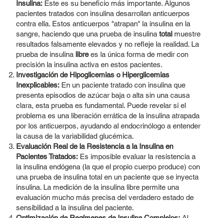
Insulina:
Este es su beneficio más importante. Algunos
pacientes tratados con insulina desarrollan anticuerpos
contra ella. Estos anticuerpos "atrapan" la insulina en la
sangre, haciendo que una prueba de insulina
total
muestre
resultados falsamente elevados y no refleje la realidad. La
prueba de insulina
libre
es la única forma de medir con
precisión la insulina activa en estos pacientes.
Investigación de Hipoglicemias o Hiperglicemias
Inexplicables:
En un paciente tratado con insulina que
presenta episodios de azúcar baja o alta sin una causa
clara, esta prueba es fundamental. Puede revelar si el
problema es una liberación errática de la insulina atrapada
por los anticuerpos, ayudando al endocrinólogo a entender
la causa de la variabilidad glucémica.
Evaluación Real de la Resistencia a la Insulina en
Pacientes Tratados:
Es imposible evaluar la resistencia a
la insulina endógena (la que el propio cuerpo produce) con
una prueba de insulina total en un paciente que se inyecta
insulina. La medición de la insulina libre permite una
evaluación mucho más precisa del verdadero estado de
sensibilidad a la insulina del paciente.
Optimización de Regímenes de Insulina Complejos:
Al