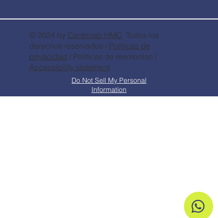
© 2024 by
Centrolab
HMC
. Todos los
derechos reservados /
Políticas de
privacidad
/ Políticas de reembolso /
Accessibility statement
Do Not Sell My Personal
Information