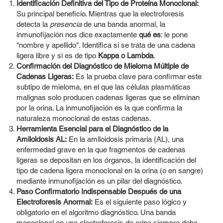
Identificación Definitiva del Tipo de Proteína Monoclonal:
Su principal beneficio. Mientras que la electroforesis
detecta la
presencia
de una banda anormal, la
inmunofijación nos dice exactamente
qué es
: le pone
"nombre y apellido". Identifica si se trata de una cadena
ligera libre y si es de tipo
Kappa o Lambda
.
Confirmación del Diagnóstico de Mieloma Múltiple de
Cadenas Ligeras:
Es la prueba clave para confirmar este
subtipo de mieloma, en el que las células plasmáticas
malignas solo producen cadenas ligeras que se eliminan
por la orina. La inmunofijación es la que confirma la
naturaleza monoclonal de estas cadenas.
Herramienta Esencial para el Diagnóstico de la
Amiloidosis AL:
En la amiloidosis primaria (AL), una
enfermedad grave en la que fragmentos de cadenas
ligeras se depositan en los órganos, la identificación del
tipo de cadena ligera monoclonal en la orina (o en sangre)
mediante inmunofijación es un pilar del diagnóstico.
Paso Confirmatorio Indispensable Después de una
Electroforesis Anormal:
Es el siguiente paso lógico y
obligatorio en el algoritmo diagnóstico. Una banda
monoclonal en una electroforesis de orina siempre debe