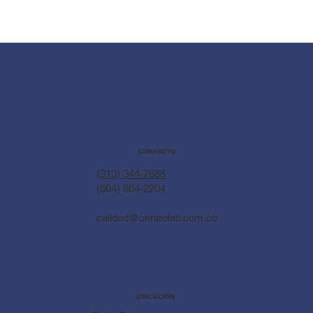
CONTACTO
(310) 344-7688
(604) 604-2204
calidad@centrolab.com.co
UBICACIÓN