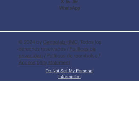
X Twitter
WhatsApp
© 2024 by
Centrolab
HMC
. Todos los
derechos reservados /
Políticas de
privacidad
/ Políticas de reembolso /
Accessibility statement
Do Not Sell My Personal
Information