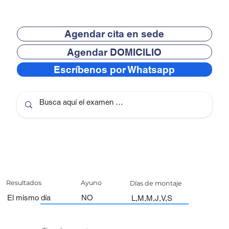
Agendar cita en sede
Agendar DOMICILIO
Escríbenos por Whatsapp
Resultados
Ayuno
Días de montaje
El mismo día
NO
L,M,M,J,V,S