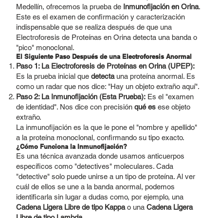
Medellín, ofrecemos la prueba de
Inmunofijación en Orina
.
Este es el examen de confirmación y caracterización
indispensable que se realiza después de que una
Electroforesis de Proteínas en Orina detecta una banda o
"pico" monoclonal.
El Siguiente Paso Después de una Electroforesis Anormal
Paso 1: La Electroforesis de Proteínas en Orina (UPEP):
Es la prueba inicial que
detecta
una proteína anormal. Es
como un radar que nos dice: "Hay un objeto extraño aquí".
Paso 2: La Inmunofijación (Esta Prueba):
Es el "examen
de identidad". Nos dice con precisión
qué es
ese objeto
extraño.
La inmunofijación es la que le pone el "nombre y apellido"
a la proteína monoclonal, confirmando su tipo exacto.
¿Cómo Funciona la Inmunofijación?
Es una técnica avanzada donde usamos anticuerpos
específicos como "detectives" moleculares. Cada
"detective" solo puede unirse a un tipo de proteína. Al ver
cuál de ellos se une a la banda anormal, podemos
identificarla sin lugar a dudas como, por ejemplo, una
Cadena Ligera Libre de tipo Kappa
o una
Cadena Ligera
Libre de tipo Lambda
.