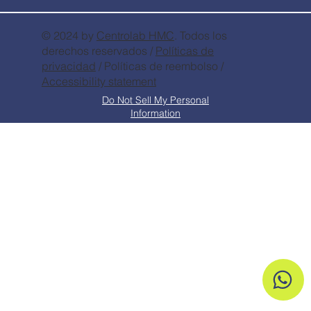
© 2024 by
Centrolab
HMC
. Todos los
derechos reservados /
Políticas de
privacidad
/ Políticas de reembolso /
Accessibility statement
Do Not Sell My Personal
Information