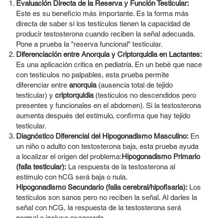
Evaluación Directa de la Reserva y Función Testicular:
Este es su beneficio más importante. Es la forma más
directa de saber si los testículos tienen la capacidad de
producir testosterona cuando reciben la señal adecuada.
Pone a prueba la "reserva funcional" testicular.
Diferenciación entre Anorquia y Criptorquidia en Lactantes:
Es una aplicación crítica en pediatría. En un bebé que nace
con testículos no palpables, esta prueba permite
diferenciar entre
anorquia
(ausencia total de tejido
testicular) y
criptorquidia
(testículos no descendidos pero
presentes y funcionales en el abdomen). Si la testosterona
aumenta después del estímulo, confirma que hay tejido
testicular.
Diagnóstico Diferencial del Hipogonadismo Masculino:
En
un niño o adulto con testosterona baja, esta prueba ayuda
a localizar el origen del problema:
Hipogonadismo Primario
(falla testicular):
La respuesta de la testosterona al
estímulo con hCG será baja o nula.
Hipogonadismo Secundario (falla cerebral/hipofisaria):
Los
testículos son sanos pero no reciben la señal. Al darles la
señal con hCG, la respuesta de la testosterona será
normal o incluso exagerada.