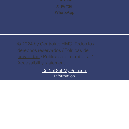
X Twitter
WhatsApp
© 2024 by
Centrolab
HMC
. Todos los
derechos reservados /
Políticas de
privacidad
/ Políticas de reembolso /
Accessibility statement
Do Not Sell My Personal
Information