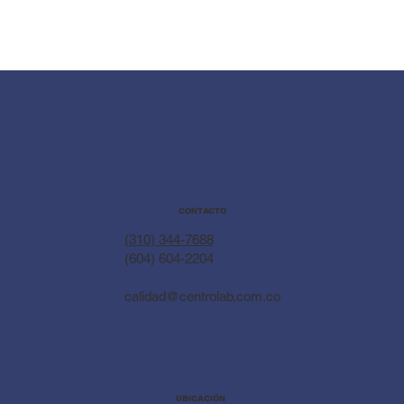
CONTACTO
(310) 344-7688
(604) 604-2204
calidad@centrolab.com.co
UBICACIÓN