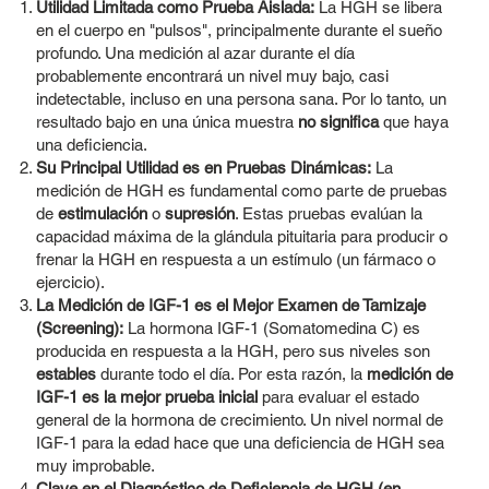
Utilidad Limitada como Prueba Aislada:
La HGH se libera
en el cuerpo en "pulsos", principalmente durante el sueño
profundo. Una medición al azar durante el día
probablemente encontrará un nivel muy bajo, casi
indetectable, incluso en una persona sana. Por lo tanto, un
resultado bajo en una única muestra
no significa
que haya
una deficiencia.
Su Principal Utilidad es en Pruebas Dinámicas:
La
medición de HGH es fundamental como parte de pruebas
de
estimulación
o
supresión
. Estas pruebas evalúan la
capacidad máxima de la glándula pituitaria para producir o
frenar la HGH en respuesta a un estímulo (un fármaco o
ejercicio).
La Medición de IGF-1 es el Mejor Examen de Tamizaje
(Screening):
La hormona IGF-1 (Somatomedina C) es
producida en respuesta a la HGH, pero sus niveles son
estables
durante todo el día. Por esta razón, la
medición de
IGF-1 es la mejor prueba inicial
para evaluar el estado
general de la hormona de crecimiento. Un nivel normal de
IGF-1 para la edad hace que una deficiencia de HGH sea
muy improbable.
Clave en el Diagnóstico de Deficiencia de HGH (en