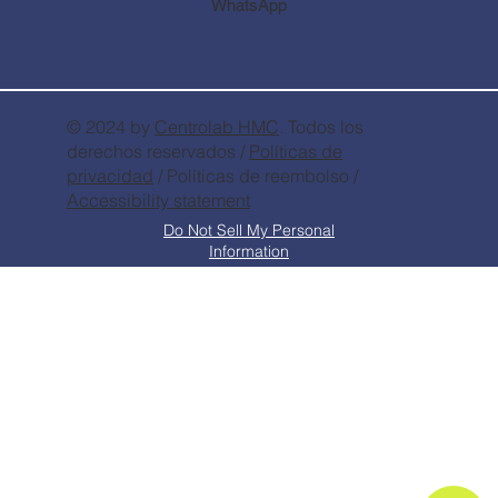
WhatsApp
© 2024 by
Centrolab
HMC
. Todos los
derechos reservados /
Políticas de
privacidad
/ Políticas de reembolso /
Accessibility statement
Do Not Sell My Personal
Information