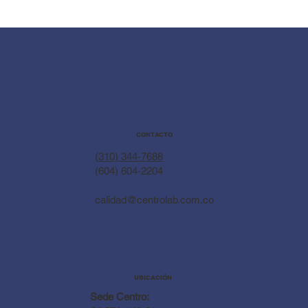
CONTACTO
(310) 344-7688
(604) 604-2204
calidad@centrolab.com.co
UBICACIÓN
Sede Centro: