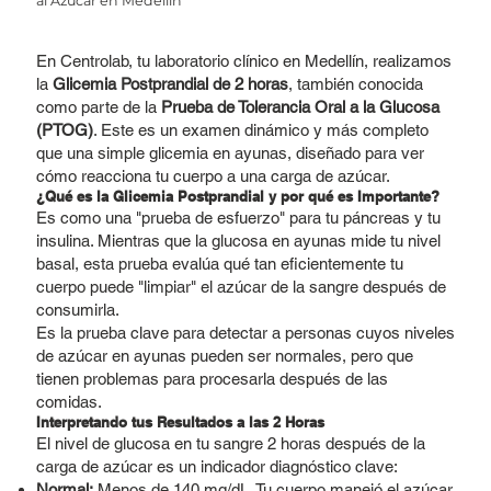
al Azúcar en Medellín
En Centrolab, tu laboratorio clínico en Medellín, realizamos
la
Glicemia Postprandial de 2 horas
, también conocida
como parte de la
Prueba de Tolerancia Oral a la Glucosa
(PTOG)
. Este es un examen dinámico y más completo
que una simple glicemia en ayunas, diseñado para ver
cómo reacciona tu cuerpo a una carga de azúcar.
¿Qué es la Glicemia Postprandial y por qué es Importante?
Es como una "prueba de esfuerzo" para tu páncreas y tu
insulina. Mientras que la glucosa en ayunas mide tu nivel
basal, esta prueba evalúa qué tan eficientemente tu
cuerpo puede "limpiar" el azúcar de la sangre después de
consumirla.
Es la prueba clave para detectar a personas cuyos niveles
de azúcar en ayunas pueden ser normales, pero que
tienen problemas para procesarla después de las
comidas.
Interpretando tus Resultados a las 2 Horas
El nivel de glucosa en tu sangre 2 horas después de la
carga de azúcar es un indicador diagnóstico clave:
Normal:
Menos de 140 mg/dL. Tu cuerpo manejó el azúcar