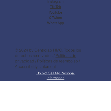
Instagram
Tik Tok
YouTube
X Twitter
WhatsApp
© 2024 by
Centrolab
HMC
. Todos los
derechos reservados /
Políticas de
privacidad
/ Políticas de reembolso /
Accessibility statement
Do Not Sell My Personal
Information