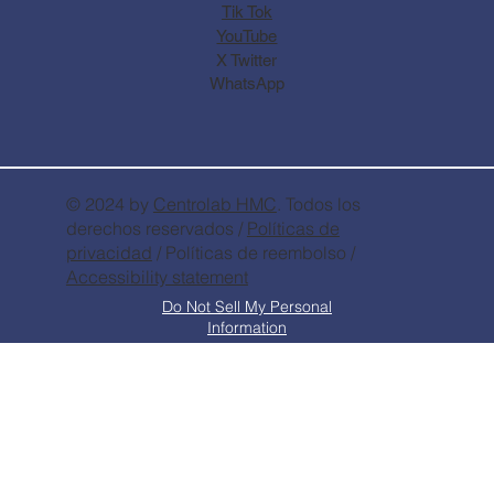
Tik Tok
YouTube
X Twitter
WhatsApp
© 2024 by
Centrolab
HMC
. Todos los
derechos reservados /
Políticas de
privacidad
/ Políticas de reembolso /
Accessibility statement
Do Not Sell My Personal
Information