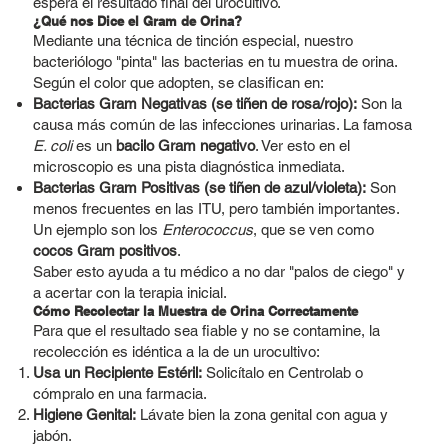
espera el resultado final del urocultivo.
¿Qué nos Dice el Gram de Orina?
Mediante una técnica de tinción especial, nuestro
bacteriólogo "pinta" las bacterias en tu muestra de orina.
Según el color que adopten, se clasifican en:
Bacterias Gram Negativas (se tiñen de rosa/rojo):
Son la
causa más común de las infecciones urinarias. La famosa
E. coli
es un
bacilo Gram negativo
. Ver esto en el
microscopio es una pista diagnóstica inmediata.
Bacterias Gram Positivas (se tiñen de azul/violeta):
Son
menos frecuentes en las ITU, pero también importantes.
Un ejemplo son los
Enterococcus
, que se ven como
cocos Gram positivos
.
Saber esto ayuda a tu médico a no dar "palos de ciego" y
a acertar con la terapia inicial.
Cómo Recolectar la Muestra de Orina Correctamente
Para que el resultado sea fiable y no se contamine, la
recolección es idéntica a la de un urocultivo:
Usa un Recipiente Estéril:
Solicítalo en Centrolab o
cómpralo en una farmacia.
Higiene Genital:
Lávate bien la zona genital con agua y
jabón.