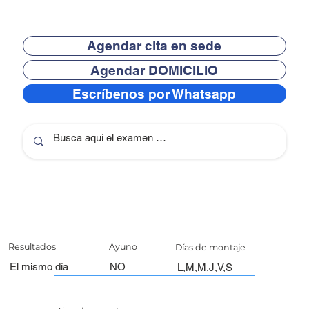
Agendar cita en sede
Agendar DOMICILIO
Escríbenos por Whatsapp
Resultados
Ayuno
Días de montaje
El mismo día
NO
L,M,M,J,V,S