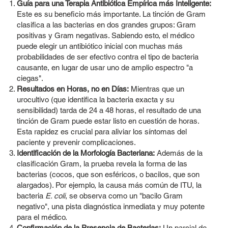
Guía para una Terapia Antibiótica Empírica más Inteligente:
Este es su beneficio más importante. La tinción de Gram
clasifica a las bacterias en dos grandes grupos: Gram
positivas y Gram negativas. Sabiendo esto, el médico
puede elegir un antibiótico inicial con muchas más
probabilidades de ser efectivo contra el tipo de bacteria
causante, en lugar de usar uno de amplio espectro "a
ciegas".
Resultados en Horas, no en Días:
Mientras que un
urocultivo (que identifica la bacteria exacta y su
sensibilidad) tarda de 24 a 48 horas, el resultado de una
tinción de Gram puede estar listo en cuestión de horas.
Esta rapidez es crucial para aliviar los síntomas del
paciente y prevenir complicaciones.
Identificación de la Morfología Bacteriana:
Además de la
clasificación Gram, la prueba revela la forma de las
bacterias (cocos, que son esféricos, o bacilos, que son
alargados). Por ejemplo, la causa más común de ITU, la
bacteria
E. coli
, se observa como un "bacilo Gram
negativo", una pista diagnóstica inmediata y muy potente
para el médico.
Confirmación de la Presencia de Bacterias:
Un parcial de