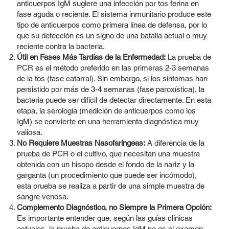
anticuerpos IgM sugiere una infección por tos ferina en
fase aguda o reciente. El sistema inmunitario produce este
tipo de anticuerpos como primera línea de defensa, por lo
que su detección es un signo de una batalla actual o muy
reciente contra la bacteria.
Útil en Fases Más Tardías de la Enfermedad:
La prueba de
PCR es el método preferido en las primeras 2-3 semanas
de la tos (fase catarral). Sin embargo, si los síntomas han
persistido por más de 3-4 semanas (fase paroxística), la
bacteria puede ser difícil de detectar directamente. En esta
etapa, la serología (medición de anticuerpos como los
IgM) se convierte en una herramienta diagnóstica muy
valiosa.
No Requiere Muestras Nasofaríngeas:
A diferencia de la
prueba de PCR o el cultivo, que necesitan una muestra
obtenida con un hisopo desde el fondo de la nariz y la
garganta (un procedimiento que puede ser incómodo),
esta prueba se realiza a partir de una simple muestra de
sangre venosa.
Complemento Diagnóstico, no Siempre la Primera Opción:
Es importante entender que, según las guías clínicas
actuales, la prueba de anticuerpos IgM no es el examen