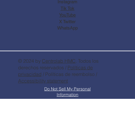
Instagram
Tik Tok
YouTube
X Twitter
WhatsApp
© 2024 by
Centrolab
HMC
. Todos los
derechos reservados /
Políticas de
privacidad
/ Políticas de reembolso /
Accessibility statement
Do Not Sell My Personal
Information