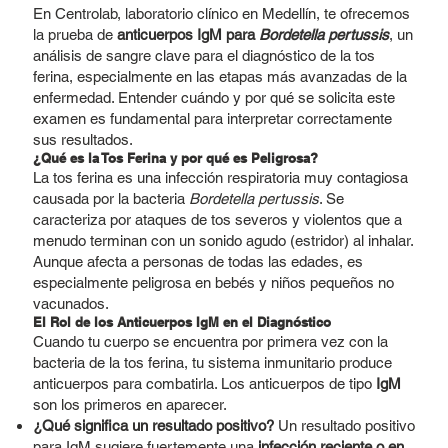
En Centrolab, laboratorio clínico en Medellín, te ofrecemos
la prueba de
anticuerpos IgM para
Bordetella pertussis
, un
análisis de sangre clave para el diagnóstico de la tos
ferina, especialmente en las etapas más avanzadas de la
enfermedad. Entender cuándo y por qué se solicita este
examen es fundamental para interpretar correctamente
sus resultados.
¿Qué es la Tos Ferina y por qué es Peligrosa?
La tos ferina es una infección respiratoria muy contagiosa
causada por la bacteria
Bordetella pertussis
. Se
caracteriza por ataques de tos severos y violentos que a
menudo terminan con un sonido agudo (estridor) al inhalar.
Aunque afecta a personas de todas las edades, es
especialmente peligrosa en bebés y niños pequeños no
vacunados.
El Rol de los Anticuerpos IgM en el Diagnóstico
Cuando tu cuerpo se encuentra por primera vez con la
bacteria de la tos ferina, tu sistema inmunitario produce
anticuerpos para combatirla. Los anticuerpos de tipo
IgM
son los primeros en aparecer.
¿Qué significa un resultado positivo?
Un resultado positivo
para IgM sugiere fuertemente una
infección reciente o en