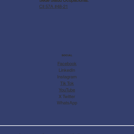
Sede Salud Ocupacional:
Cll 57A #48-21
SOCIAL
Facebook
LinkedIn
Instagram
Tik Tok
YouTube
X Twitter
WhatsApp