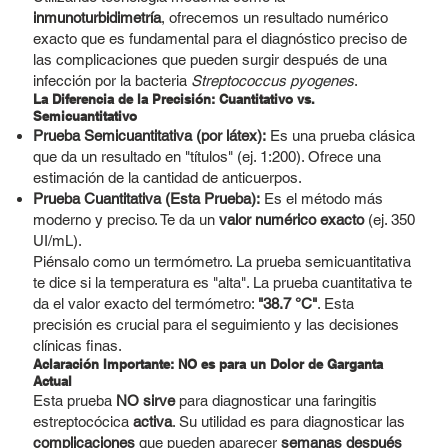
inmunoturbidimetría
, ofrecemos un resultado numérico
exacto que es fundamental para el diagnóstico preciso de
las complicaciones que pueden surgir después de una
infección por la bacteria
Streptococcus pyogenes
.
La Diferencia de la Precisión: Cuantitativo vs.
Semicuantitativo
Prueba Semicuantitativa (por látex):
Es una prueba clásica
que da un resultado en "títulos" (ej. 1:200). Ofrece una
estimación de la cantidad de anticuerpos.
Prueba Cuantitativa (Esta Prueba):
Es el método más
moderno y preciso. Te da un
valor numérico exacto
(ej. 350
UI/mL).
Piénsalo como un termómetro. La prueba semicuantitativa
te dice si la temperatura es "alta". La prueba cuantitativa te
da el valor exacto del termómetro:
"38.7 °C"
. Esta
precisión es crucial para el seguimiento y las decisiones
clínicas finas.
Aclaración Importante: NO es para un Dolor de Garganta
Actual
Esta prueba
NO sirve
para diagnosticar una faringitis
estreptocócica
activa
. Su utilidad es para diagnosticar las
complicaciones
que pueden aparecer
semanas después