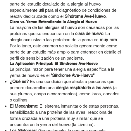
parte del estudio detallado de la alergia al huevo,
especialmente útil para el diagnóstico de condiciones de
reactividad cruzada como el
Síndrome Ave-Huevo
.
Clara vs. Yema: Entendiendo la Alergia al Huevo
La mayoría de las alergias al huevo son causadas por las
proteínas que se encuentran en la
clara de huevo
. La
alergia exclusiva a las proteínas de la yema es
muy rara
.
Por lo tanto, este examen se solicita generalmente como
parte de un estudio más amplio para entender en detalle el
perfil de sensibilización de un paciente.
La Aplicación Principal: El Síndrome Ave-Huevo
La principal razón para tener una alergia específica a la
yema de huevo es el
"Síndrome Ave-Huevo"
.
¿Qué es?
Es una condición que afecta a personas que
primero desarrollan una
alergia respiratoria a las aves
(a
sus plumas, caspa o excrementos), como loros, canarios
o gallinas.
El Mecanismo:
El sistema inmunitario de estas personas,
sensibilizado a una proteína de las aves, reacciona de
forma cruzada a una proteína muy similar que se
encuentra en la yema del huevo (la Livetina).
Los Síntomas:
Generalmente, la persona presenta