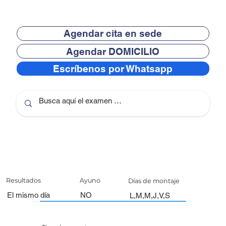
Agendar cita en sede
Agendar DOMICILIO
Escríbenos por Whatsapp
Resultados
Ayuno
Días de montaje
El mismo día
NO
L,M,M,J,V,S