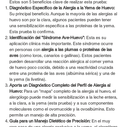
Estos son 5 beneficios clave de realizar esta prueba:
Diagnóstico Específico de la Alergia a la Yema de Huevo:
Su principal beneficio. Aunque la mayoría de las alergias al
huevo son por la clara, algunos pacientes pueden tener
una sensibilización específica a las proteínas de la yema.
Esta prueba lo confirma.
Identificación del "Síndrome Ave-Huevo":
Esta es su
aplicación clínica más importante. Este síndrome ocurre
en personas con
alergia a las plumas o proteínas de las
aves
(como loros, canarios o gallinas). Estos pacientes
pueden desarrollar una reacción alérgica al comer yema
de huevo poco cocida, debido a una reactividad cruzada
entre una proteína de las aves (albúmina sérica) y una de
la yema (la livetina).
Aporta un Diagnóstico Completo del Perfil de Alergia al
Huevo:
Para un "mapa" completo de la alergia al huevo, el
alergólogo puede medir la sensibilización a la leche entera,
a la
clara
, a la yema (esta prueba) y a sus componentes
moleculares como el
ovomucoide
y la
ovoalbúmina
. Esto
permite un manejo de alta precisión.
Guía para un Manejo Dietético de Precisión:
En el muy
raro caso de una alergia exclusiva a la yema, el alergólogo