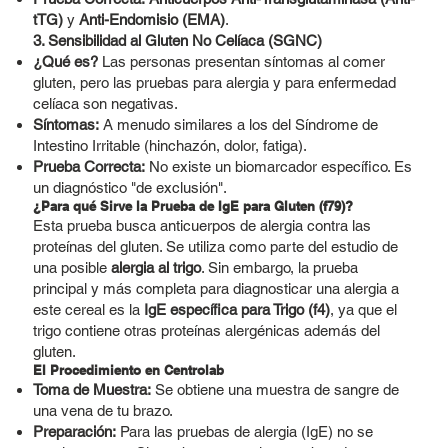
tTG)
y
Anti-Endomisio (EMA)
.
3. Sensibilidad al Gluten No Celíaca (SGNC)
¿Qué es?
Las personas presentan síntomas al comer
gluten, pero las pruebas para alergia y para enfermedad
celíaca son negativas.
Síntomas:
A menudo similares a los del Síndrome de
Intestino Irritable (hinchazón, dolor, fatiga).
Prueba Correcta:
No existe un biomarcador específico. Es
un diagnóstico "de exclusión".
¿Para qué Sirve la Prueba de IgE para Gluten (f79)?
Esta prueba busca anticuerpos de alergia contra las
proteínas del gluten. Se utiliza como parte del estudio de
una posible
alergia al trigo
. Sin embargo, la prueba
principal y más completa para diagnosticar una alergia a
este cereal es la
IgE específica para Trigo (f4)
, ya que el
trigo contiene otras proteínas alergénicas además del
gluten.
El Procedimiento en Centrolab
Toma de Muestra:
Se obtiene una muestra de sangre de
una vena de tu brazo.
Preparación:
Para las pruebas de alergia (IgE) no se