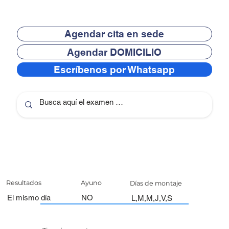
Agendar cita en sede
Agendar DOMICILIO
Escríbenos por Whatsapp
Resultados
Ayuno
Días de montaje
El mismo día
NO
L,M,M,J,V,S