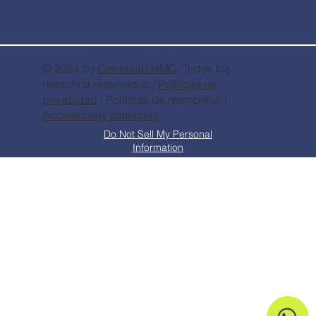
© 2024 by
Centrolab
HMC
. Todos los
derechos reservados /
Políticas de
privacidad
/ Políticas de reembolso /
Accessibility statement
Do Not Sell My Personal
Information