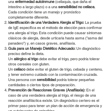
una
enfermedad autoinmune
(celiaquía, que daña el
intestino a largo plazo) o a una
sensibilidad no celíaca
.
Cada condición tiene un manejo y pronóstico
completamente diferente.
Identificación de una Verdadera Alergia al Trigo:
La prueba
de IgE específica es el método de elección para confirmar
una alergia al trigo. Esta condición puede causar síntomas
clásicos de alergia, desde urticaria hasta asma ("asma del
panadero") y, en casos graves, anafilaxia.
Guía para un Manejo Dietético Adecuado:
Un diagnóstico
preciso define la dieta.
Un
alérgico al trigo
debe evitar el trigo, pero podría tolerar
otros cereales con gluten.
Un
celíaco
debe evitar el gluten de trigo, cebada y centeno,
y tener extremo cuidado con la contaminación cruzada.
Una persona con
sensibilidad
podría tolerar pequeñas
cantidades o ciertos tipos de preparación.
Prevención de Reacciones Graves (Anafilaxia):
En el
caso de una verdadera alergia al trigo, el riesgo de una
reacción anafiláctica existe. Un diagnóstico certero es el
primer paso para tener un plan de acción de emergencia y
un autoinyector de epinefrina.