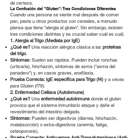
de certeza.
La Confusión del "Gluten": Tres Condiciones Diferentes
Cuando una persona se siente mal después de comer
pan, pasta u otros productos con cereales, a menudo
piensa que tiene "alergia al gluten". Sin embargo, existen
tres condiciones distintas y es crucial saber cuál es cuál.
1. Alergia al Trigo (Mediata por IgE)
¿Qué es?
Una reacción alérgica clásica a las
proteínas
del trigo
.
Síntomas:
Suelen ser rápidos. Pueden incluir ronchas
(urticaria), hinchazón, síntomas de asma ("asma del
panadero") y, en casos graves, anafilaxia.
Prueba Correcta:
IgE específica para Trigo (f4)
y a veces
para Gluten (f79).
2. Enfermedad Celíaca (Autoinmune)
¿Qué es?
Una
enfermedad autoinmune
donde el gluten
provoca que el sistema inmunitario ataque y dañe el
revestimiento del intestino delgado.
Síntomas:
Pueden ser digestivos (diarrea, hinchazón,
malabsorción) o extra-digestivos (anemia, fatiga,
osteoporosis).
Prueba Correcta:
Anticuerpos Anti-Transglutaminasa (Anti-