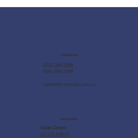
CONTACTO
(310) 344-7688
(604) 604-2204
calidad@centrolab.com.co
UBICACIÓN
Sede Centro:
Cll 57A #48-21