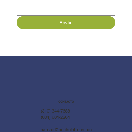
Enviar
CONTACTO
(310) 344-7688
(604) 604-2204
calidad@centrolab.com.co