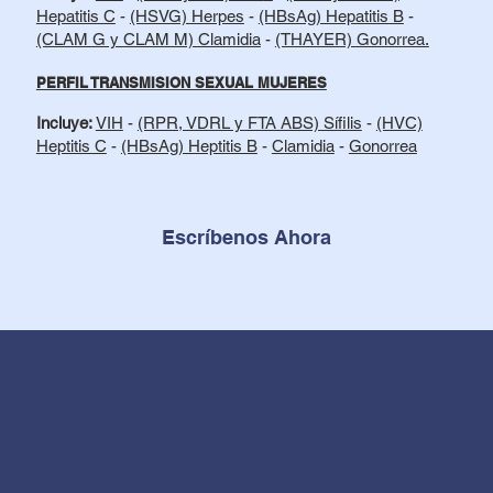
Hepatitis C
-
(HSVG) Herpes
-
(HBsAg) Hepatitis B
-
(CLAM G y CLAM M) Clamidia
-
(THAYER) Gonorrea.
PERFIL TRANSMISION SEXUAL MUJERES
Incluye:
VIH
-
(RPR, VDRL y FTA ABS) Sífilis
-
(HVC)
Heptitis C
-
(HBsAg) Heptitis B
-
Clamidia
-
Gonorrea
Escríbenos Ahora