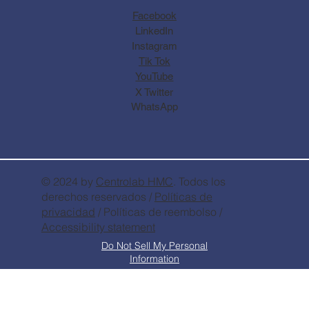
Facebook
LinkedIn
Instagram
Tik Tok
YouTube
X Twitter
WhatsApp
© 2024 by
Centrolab
HMC
. Todos los
derechos reservados /
Políticas de
privacidad
/ Políticas de reembolso /
Accessibility statement
Do Not Sell My Personal
Information