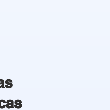
as
cas