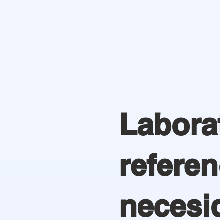
Laborat
referen
necesi