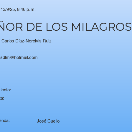
13/9/25, 8:46 p. m.
EÑOR DE LOS MILAGROS
s Carlos Díaz-Norelvis Ruiz
esdlm@hotmail.com
:
iento:
ta:
enda:
José Cuello