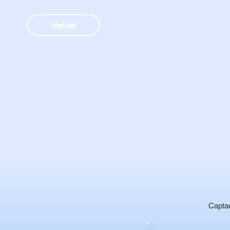
Volver
Captac