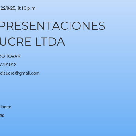
22/8/25, 8:10 p. m.
EPRESENTACIONES
UCRE LTDA
ZO TOVAR
7791912
disucre@gmail.com
:
iento:
ta: