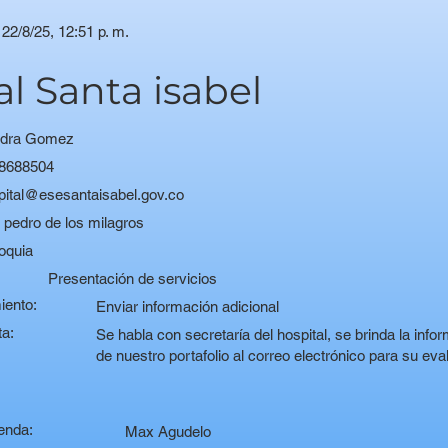
22/8/25, 12:51 p. m.
al Santa isabel
dra Gomez
8688504
pital@esesantaisabel.gov.co
 pedro de los milagros
oquia
:
Presentación de servicios
iento:
Enviar información adicional
ta:
Se habla con secretaría del hospital, se brinda la info
de nuestro portafolio al correo electrónico para su eva
enda:
Max Agudelo