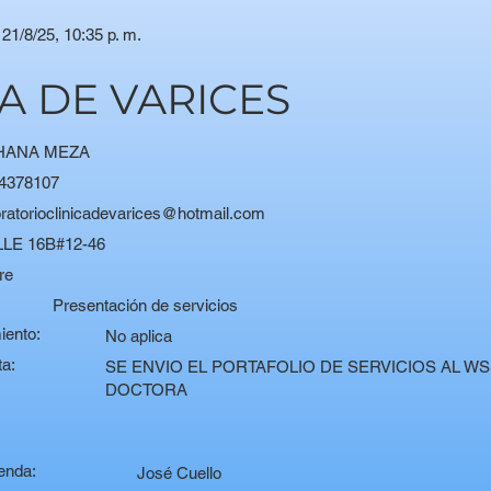
21/8/25, 10:35 p. m.
CA DE VARICES
HANA MEZA
4378107
oratorioclinicadevarices@hotmail.com
LE 16B#12-46
re
:
Presentación de servicios
iento:
No aplica
ta:
SE ENVIO EL PORTAFOLIO DE SERVICIOS AL WS
DOCTORA
enda:
José Cuello