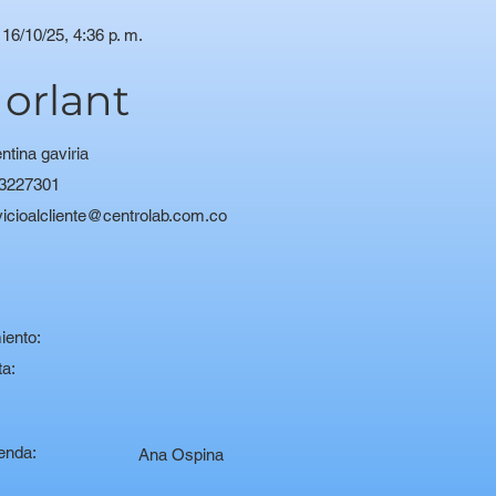
16/10/25, 4:36 p. m.
 orlant
ntina gaviria
3227301
vicioalcliente@centrolab.com.co
:
iento:
ta:
enda:
Ana Ospina