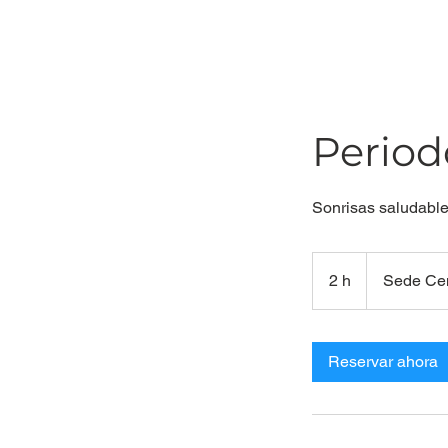
Period
Sonrisas saludables
2 h
2
Sede Cen
h
Reservar ahora