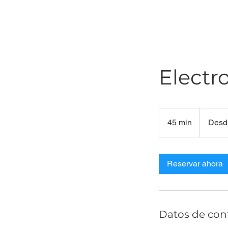
Electr
Desde
33.600
45 min
4
Desd
pesos
colombiano
5
m
Reservar ahora
i
n
Datos de con