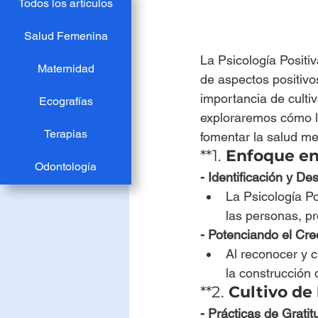
Todos los artículos
Salud Femenina
La Psicología Positi
Maternidad
de aspectos positivo
importancia de cultiva
Ecografías
exploraremos cómo l
Terapias
fomentar la salud men
**1. 
Enfoque en 
Odontología
- Identificación y De
La Psicología Pos
las personas, p
- Potenciando el Cre
Al reconocer y c
la construcción
**2. 
Cultivo de 
- Prácticas de Gratit