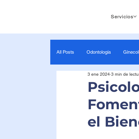
Servicios
All Posts
Odontología
Ginecol
3 ene 2024
3 min de lectu
Cuidado y Apoyo Maternal
0
Psicolo
Foment
7-9 Meses- Estimulación para beb
el Bie
Mamografía