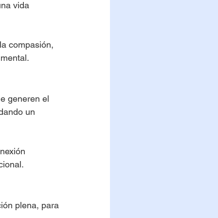
una vida 
la compasión, 
 mental.
ue generen el 
ndando un 
onexión 
cional.
ión plena, para 