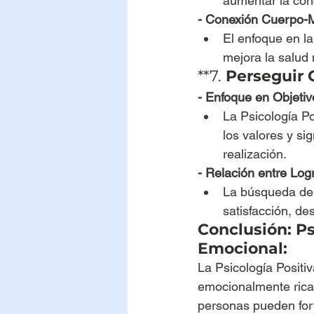
aumentar la con
- Conexión Cuerpo-
El enfoque en l
mejora la salud 
**7. 
Perseguir O
- Enfoque en Objetiv
La Psicología Po
los valores y s
realización.
- Relación entre Logr
La búsqueda de o
satisfacción, de
Conclusión: Ps
Emocional:
La Psicología Positiv
emocionalmente rica y
personas pueden forta