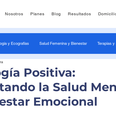
Nosotros
Planes
Blog
Resultados
Domicili
ogía y Ecografías
Salud Femenina y Bienestar
Terapias y
ra
-3 Meses - Estimulación tu bebés
4-6 Meses - Estimulación pa
gía Positiva:
ando la Salud Men
és
10-12 Meses - Estimulación bebés
Laboratorio
P
nestar Emocional