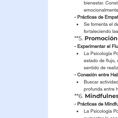
bienestar. Const
emocionalmente
- Prácticas de Empa
Se fomenta el d
fortaleciendo la
**5. 
Promoción 
- Experimentar el Flu
La Psicología Po
estado de flujo,
sentido de realiz
- Conexión entre Hab
Buscar activida
profunda entre h
**6. 
Mindfulnes
- Prácticas de Mindf
La Psicología Po