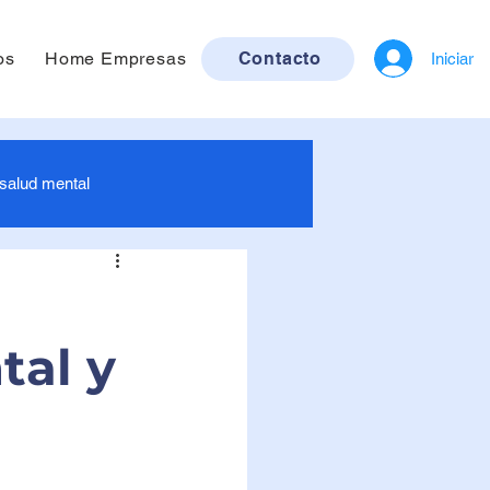
os
Home Empresas
Contacto
Iniciar
 salud mental
ra bebés
tal y
ruebas de ETS / ITS
Imagenología