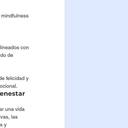
 mindfulness 
alineados con 
ndo de 
e felicidad y 
ocional.
ienestar 
var una vida 
vas, las 
s y 