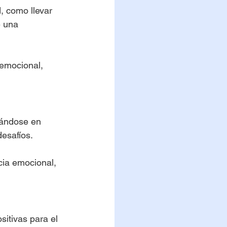
, como llevar 
e una 
 emocional, 
cándose en 
desafíos.
cia emocional, 
sitivas para el 