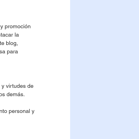
o y promoción 
tacar la 
te blog, 
sa para 
 y virtudes de 
los demás.
ento personal y 