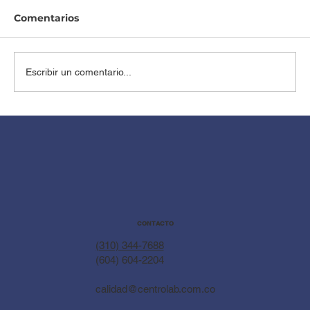
Comentarios
Escribir un comentario...
Senos Densos y Mamografía: Lo que
debes saber para un diagnóstico
seguro
CONTACTO
(310) 344-7688
(604) 604-2204
calidad@centrolab.com.co