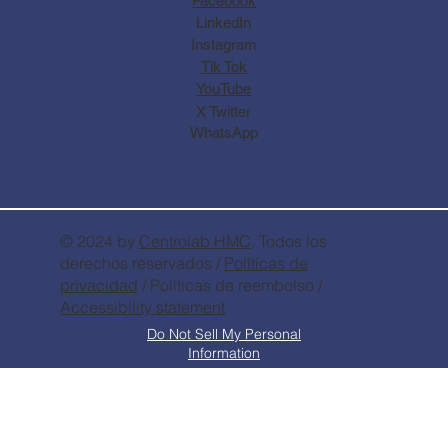
Facebook
LinkedIn
Instagram
Tik Tok
YouTube
X Twitter
WhatsApp
© 2024 by
Centrolab
HMC
. Todos los
derechos reservados /
Políticas de
privacidad
/ Políticas de reembolso /
Accessibility statement
Do Not Sell My Personal
Information