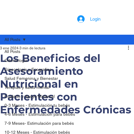
Login
All Posts
3 ene 2024
3 min de lectura
All Posts
Los Beneficios del
Odontología
Asesoramiento
Ginecología y Ecografías
Salud Femenina y Bienestar
Nutricional en
Terapias y salud mental
Pacientes con
Cuidado y Apoyo Maternal
0-3 Meses - Estimulación tu bebés
Enfermedades Crónicas
4-6 Meses - Estimulación para bebés
7-9 Meses- Estimulación para bebés
10-12 Meses - Estimulación bebés