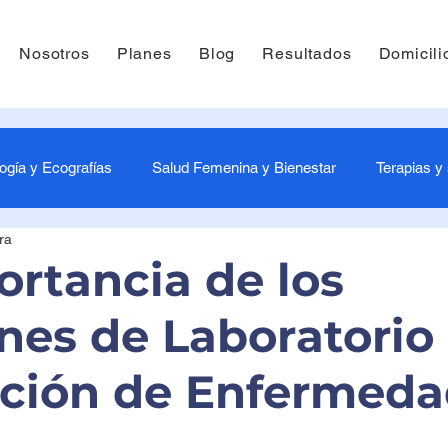
Nosotros
Planes
Blog
Resultados
Domicili
ogía y Ecografías
Salud Femenina y Bienestar
Terapias y
ra
-3 Meses - Estimulación tu bebés
4-6 Meses - Estimulación pa
ortancia de los
es de Laboratorio 
és
10-12 Meses - Estimulación bebés
Laboratorio
P
ción de Enfermeda