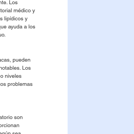
te. Los 
orial médico y 
 lipídicos y 
que ayuda a los 
uo.
acas, pueden 
notables. Los 
o niveles 
stos problemas 
torio son 
orcionan 
según sea 