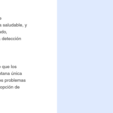
e 
 saludable, y 
udo, 
 detección 
 que los 
ntana única 
les problemas 
dopción de 