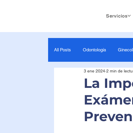
Servicios
All Posts
Odontología
Ginecol
3 ene 2024
2 min de lectu
Cuidado y Apoyo Maternal
0
La Imp
Exámen
7-9 Meses- Estimulación para beb
Preven
Mamografía