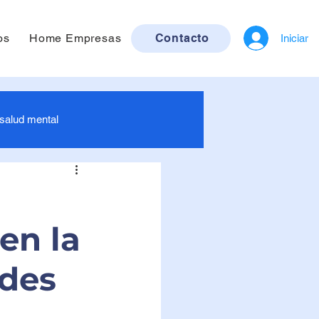
os
Home Empresas
Contacto
Iniciar
 salud mental
ra bebés
en la
ruebas de ETS / ITS
Imagenología
des