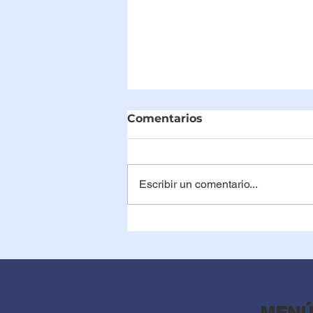
Comentarios
Escribir un comentario...
Mitos y realidades sobre
la radiación en la
mamografía: ¿Es
realmente segura?