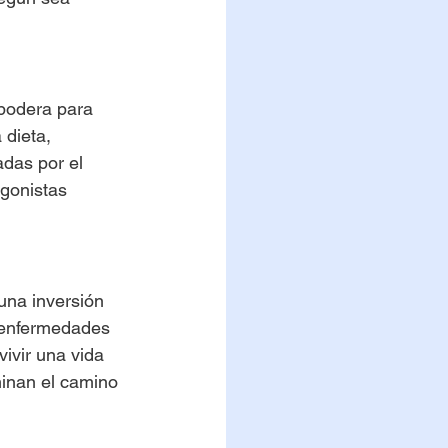
podera para 
 dieta, 
das por el 
gonistas 
na inversión 
e enfermedades 
ivir una vida 
minan el camino 