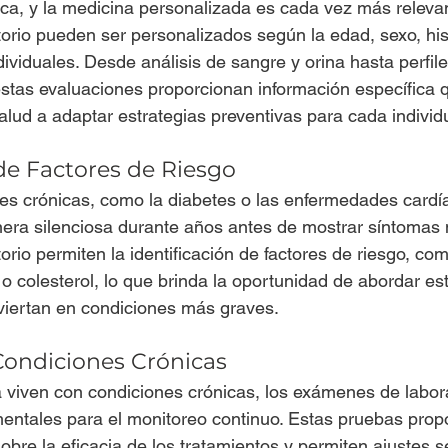
a, y la medicina personalizada es cada vez más relevan
rio pueden ser personalizados según la edad, sexo, hist
dividuales. Desde análisis de sangre y orina hasta perfiles
stas evaluaciones proporcionan información específica 
salud a adaptar estrategias preventivas para cada individ
 de Factores de Riesgo
s crónicas, como la diabetes o las enfermedades cardí
era silenciosa durante años antes de mostrar síntomas 
rio permiten la identificación de factores de riesgo, com
o colesterol, lo que brinda la oportunidad de abordar e
viertan en condiciones más graves.
Condiciones Crónicas
 viven con condiciones crónicas, los exámenes de labora
entales para el monitoreo continuo. Estas pruebas prop
sobre la eficacia de los tratamientos y permiten ajustes 