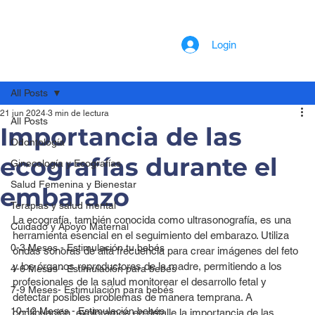
Login
All Posts
21 jun 2024
3 min de lectura
All Posts
Importancia de las
Odontología
ecografías durante el
Ginecología y Ecografías
Salud Femenina y Bienestar
embarazo
Terapias y salud mental
La ecografía, también conocida como ultrasonografía, es una 
Cuidado y Apoyo Maternal
herramienta esencial en el seguimiento del embarazo. Utiliza 
0-3 Meses - Estimulación tu bebés
ondas sonoras de alta frecuencia para crear imágenes del feto 
y los órganos reproductores de la madre, permitiendo a los 
4-6 Meses - Estimulación para bebés
profesionales de la salud monitorear el desarrollo fetal y 
7-9 Meses- Estimulación para bebés
detectar posibles problemas de manera temprana. A 
10-12 Meses - Estimulación bebés
continuación, exploramos en detalle la importancia de las 