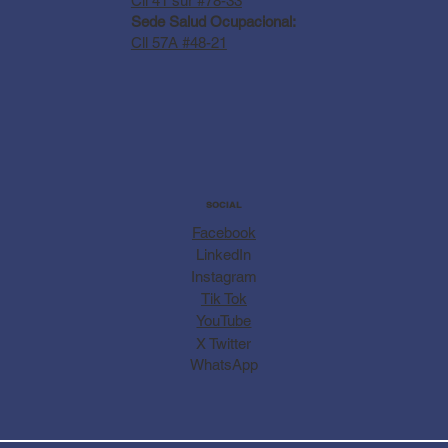
Cll 41 sur #78-33
Sede Salud Ocupacional:
Cll 57A #48-21
SOCIAL
Facebook
LinkedIn
Instagram
Tik Tok
YouTube
X Twitter
WhatsApp