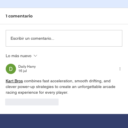
1 comentario
Escribir un comentario...
Lo más nuevo
¿Qué es una ecografía y cómo
funciona?
Daily Harry
16 jul
Kart Bros
 combines fast acceleration, smooth drifting, and 
clever power-up strategies to create an unforgettable arcade 
racing experience for every player.
Me gusta
Reaccionar