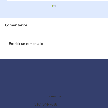
Comentarios
Escribir un comentario...
Senos Densos y Mamografía: Lo que
debes saber para un diagnóstico
seguro
CONTACTO
(310) 344-7688