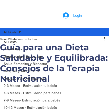
Login
All Posts
3 ene 2024
2 min de lectura
All Posts
Guía para una Dieta
Odontología
Saludable y Equilibrada:
Ginecología y Ecografías
Salud Femenina y Bienestar
Consejos de la Terapia
Terapias y salud mental
Nutricional
Cuidado y Apoyo Maternal
0-3 Meses - Estimulación tu bebés
4-6 Meses - Estimulación para bebés
7-9 Meses- Estimulación para bebés
10-12 Meses - Estimulación bebés