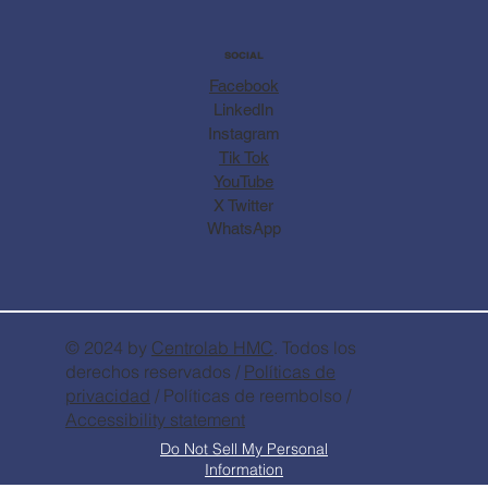
SOCIAL
Facebook
LinkedIn
Instagram
Tik Tok
YouTube
X Twitter
WhatsApp
© 2024 by
Centrolab
HMC
. Todos los
derechos reservados /
Políticas de
privacidad
/ Políticas de reembolso /
Accessibility statement
Do Not Sell My Personal
Information