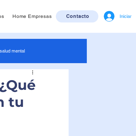
os
Home Empresas
Contacto
Iniciar
 salud mental
ra bebés
 ¿Qué
n tu
ruebas de ETS / ITS
Imagenología