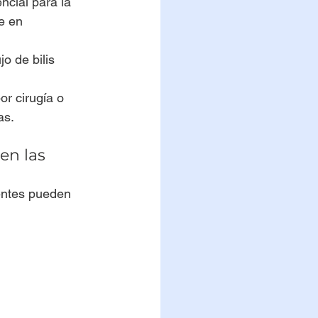
ncial para la 
e en 
jo de bilis 
or cirugía o 
as.
en las 
entes pueden 