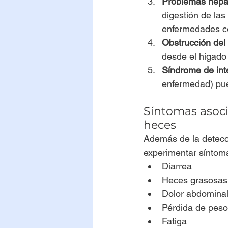
Problemas hepá
digestión de las
enfermedades com
Obstrucción del 
desde el hígado 
Síndrome de int
enfermedad) pued
Síntomas asoci
heces
Además de la detecci
experimentar síntom
Diarrea
Heces grasosas o
Dolor abdomina
Pérdida de peso
Fatiga