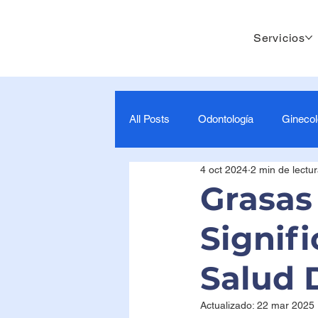
Servicios
All Posts
Odontología
Ginecol
4 oct 2024
2 min de lectu
Cuidado y Apoyo Maternal
0
Grasas
Signif
7-9 Meses- Estimulación para beb
Salud 
Mamografía
Actualizado:
22 mar 2025