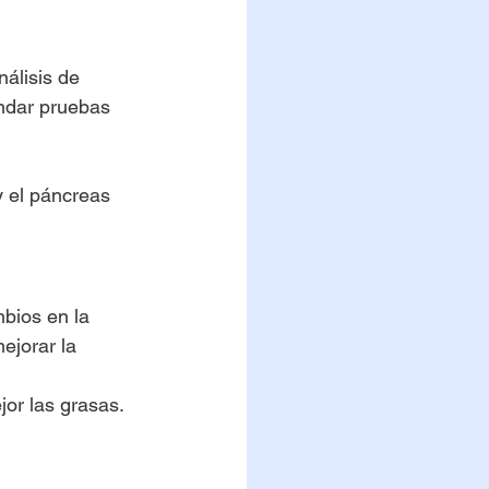
álisis de 
ndar pruebas 
y el páncreas
bios en la 
ejorar la 
jor las grasas.