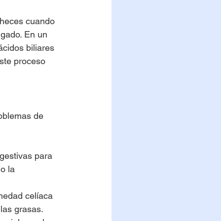
s heces cuando 
lgado. En un 
cidos biliares 
ste proceso 
roblemas de 
gestivas para 
o la 
medad celíaca 
las grasas.