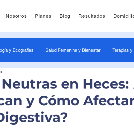
Nosotros
Planes
Blog
Resultados
Domicili
ogía y Ecografías
Salud Femenina y Bienestar
Terapias y
ra
-3 Meses - Estimulación tu bebés
4-6 Meses - Estimulación pa
 Neutras en Heces:
ican y Cómo Afecta
és
10-12 Meses - Estimulación bebés
Laboratorio
P
Digestiva?