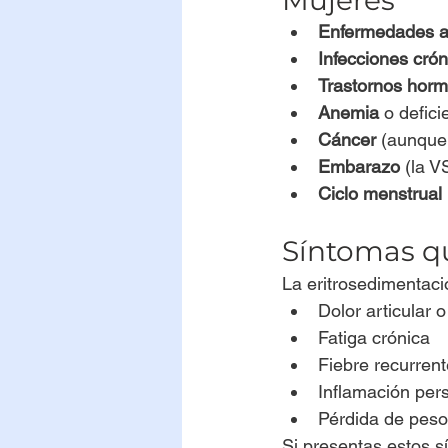
Enfermedades 
Infecciones crón
Trastornos hor
Anemia
 o defici
Cáncer
 (aunque
Embarazo
 (la V
Ciclo menstrual
Síntomas q
La eritrosedimentac
Dolor articular 
Fatiga crónica
Fiebre recurrent
Inflamación pers
Pérdida de peso
Si presentas estos s