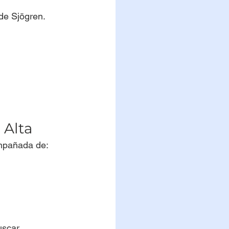
 de Sjögren.
Alta
ompañada de:
uscar 