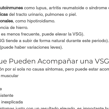
autoinmunes
 como lupus, artritis reumatoide o síndrome
icas
 del tracto urinario, pulmones o piel.
monales
, como hipotiroidismo.
encia de hierro.
 es menos frecuente, puede elevar la VSG).
SG tiende a subir de forma natural durante este periodo).
 (puede haber variaciones leves).
ue Pueden Acompañar una VSG 
ión por sí sola no causa síntomas, pero puede estar ac
o muscular
e
istente
 inexplicada
íntomas junto con un resultado elevado, es importante b