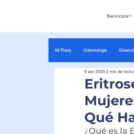
Servicios
All Posts
Odontología
Ginecol
8 abr 2025
2 min de lectu
Cuidado y Apoyo Maternal
0
Eritro
Mujere
7-9 Meses- Estimulación para beb
Qué Ha
Mamografía
¿Qué es la 