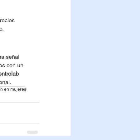
recios 
o.
na señal 
os con un 
ntrolab 
onal.
ón en mujeres