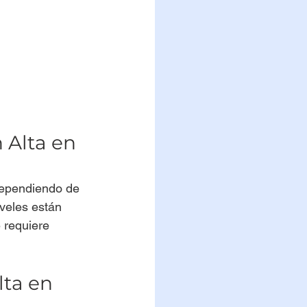
 Alta en 
dependiendo de 
veles están 
 requiere 
ta en 