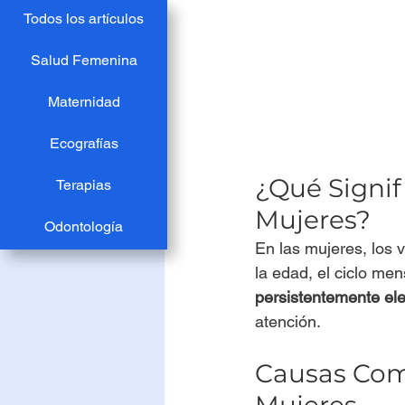
Todos los artículos
Salud Femenina
Maternidad
Ecografías
¿Qué Signif
Terapias
Mujeres?
Odontología
En las mujeres, los 
la edad, el ciclo me
persistentemente el
atención.
Causas Com
Mujeres