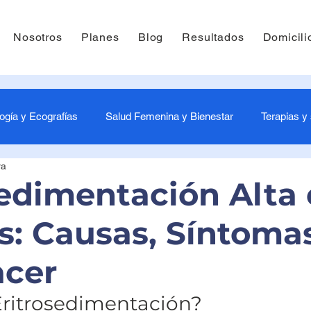
Nosotros
Planes
Blog
Resultados
Domicili
ogía y Ecografías
Salud Femenina y Bienestar
Terapias y
ra
-3 Meses - Estimulación tu bebés
4-6 Meses - Estimulación pa
sedimentación Alta
s: Causas, Síntoma
és
10-12 Meses - Estimulación bebés
Laboratorio
P
cer
Eritrosedimentación?