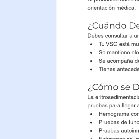
orientación médica.
¿Cuándo De
Debes consultar a un
Tu VSG está muy
Se mantiene ele
Se acompaña de 
Tienes antecede
¿Cómo se D
La eritrosedimentaci
pruebas para llegar 
Hemograma com
Pruebas de funci
Pruebas autoinm
Exámenes de ima