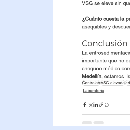
VSG se eleve sin qu
¿Cuánto cuesta la p
asequibles y descuen
Conclusión
La eritrosedimentaci
importante que no de
chequeo médico comp
Medellín
, estamos li
Centrolab
VSG elevada
er
Laboratorio