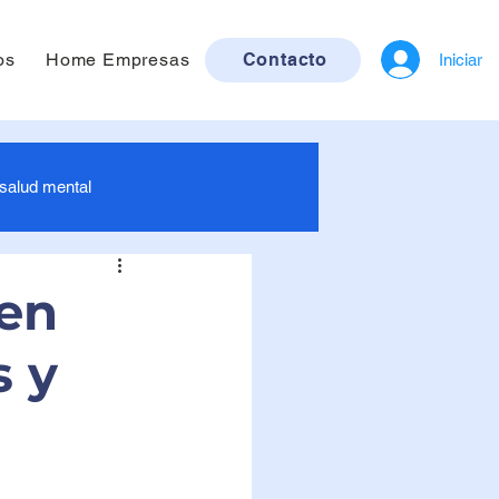
os
Home Empresas
Contacto
Iniciar
 salud mental
ra bebés
 en
s y
ruebas de ETS / ITS
Imagenología