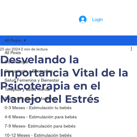
Login
All Posts
25 abr 2024
2 min de lectura
All Posts
Desvelando la
Odontología
Importancia Vital de la
Ginecología y Ecografías
Salud Femenina y Bienestar
Psicoterapia en el
Terapias y salud mental
Manejo del Estrés
Cuidado y Apoyo Maternal
0-3 Meses - Estimulación tu bebés
4-6 Meses - Estimulación para bebés
7-9 Meses- Estimulación para bebés
10-12 Meses - Estimulación bebés