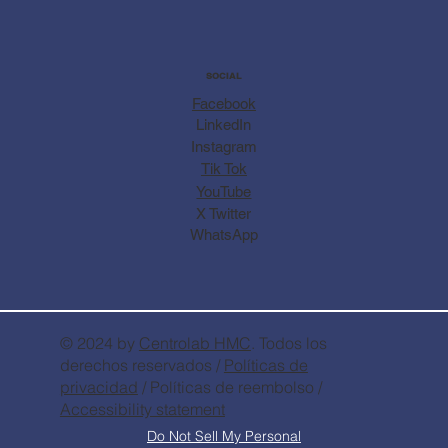
SOCIAL
Facebook
LinkedIn
Instagram
Tik Tok
YouTube
X Twitter
WhatsApp
© 2024 by
Centrolab
HMC
. Todos los
derechos reservados /
Políticas de
privacidad
/ Políticas de reembolso /
Accessibility statement
Do Not Sell My Personal