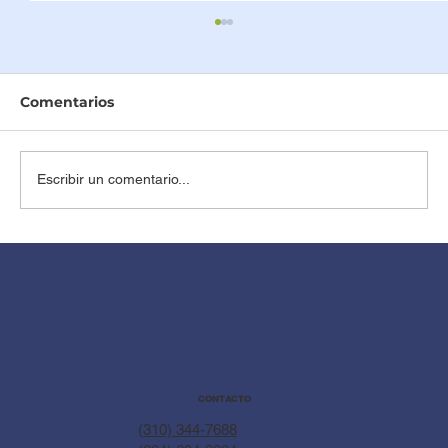
Comentarios
Escribir un comentario...
Juegos y Actividades para Ayudar a
tu Bebé a Caminar y Explorar su
Entorno
CONTACTO
(310) 344-7688