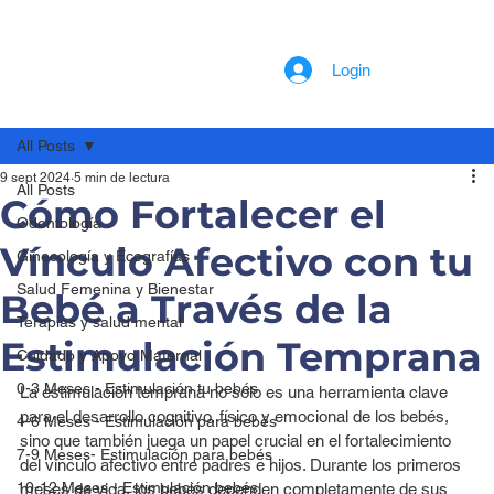
Login
All Posts
9 sept 2024
5 min de lectura
All Posts
Cómo Fortalecer el
Odontología
Vínculo Afectivo con tu
Ginecología y Ecografías
Salud Femenina y Bienestar
Bebé a Través de la
Terapias y salud mental
Estimulación Temprana
Cuidado y Apoyo Maternal
0-3 Meses - Estimulación tu bebés
La estimulación temprana no solo es una herramienta clave 
para el desarrollo cognitivo, físico y emocional de los bebés, 
4-6 Meses - Estimulación para bebés
sino que también juega un papel crucial en el fortalecimiento 
7-9 Meses- Estimulación para bebés
del vínculo afectivo entre padres e hijos. Durante los primeros 
10-12 Meses - Estimulación bebés
meses de vida, los bebés dependen completamente de sus 