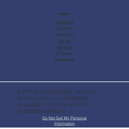
SOCIAL
Facebook
LinkedIn
Instagram
Tik Tok
YouTube
X Twitter
WhatsApp
© 2024 by
Centrolab
HMC
. Todos los
derechos reservados /
Políticas de
privacidad
/ Políticas de reembolso /
Accessibility statement
Do Not Sell My Personal
Information