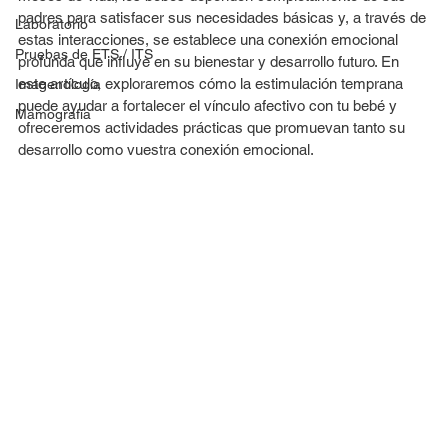
padres para satisfacer sus necesidades básicas y, a través de 
Laboratorio
estas interacciones, se establece una conexión emocional 
Pruebas de ETS / ITS
profunda que influye en su bienestar y desarrollo futuro. En 
este artículo, exploraremos cómo la estimulación temprana 
Imagenología
puede ayudar a fortalecer el vínculo afectivo con tu bebé y 
Mamografía
ofreceremos actividades prácticas que promuevan tanto su 
desarrollo como vuestra conexión emocional.