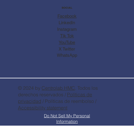
SOCIAL
Facebook
LinkedIn
Instagram
Tik Tok
YouTube
X Twitter
WhatsApp
© 2024 by
Centrolab
HMC
. Todos los
derechos reservados /
Políticas de
privacidad
/ Políticas de reembolso /
Accessibility statement
Do Not Sell My Personal
Information