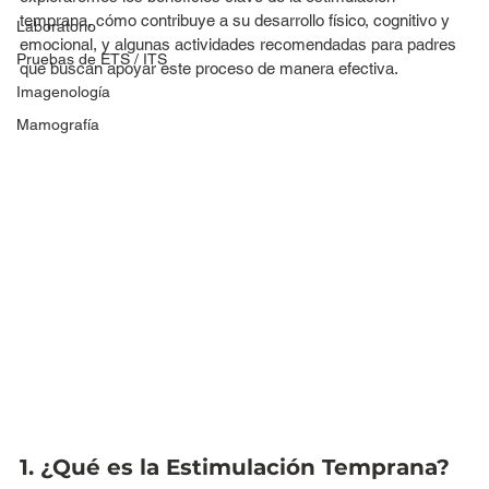
temprana, cómo contribuye a su desarrollo físico, cognitivo y 
Laboratorio
emocional, y algunas actividades recomendadas para padres 
Pruebas de ETS / ITS
que buscan apoyar este proceso de manera efectiva.
Imagenología
Mamografía
1. ¿Qué es la Estimulación Temprana?