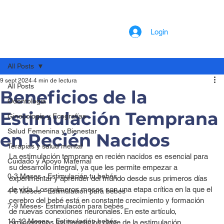
Login
All Posts
9 sept 2024
4 min de lectura
All Posts
Beneficios de la
Odontología
Estimulación Temprana
Ginecología y Ecografías
Salud Femenina y Bienestar
en Recién Nacidos
Terapias y salud mental
La estimulación temprana en recién nacidos es esencial para 
Cuidado y Apoyo Maternal
su desarrollo integral, ya que les permite empezar a 
0-3 Meses - Estimulación tu bebés
experimentar y aprender del mundo desde sus primeros días 
de vida. Los primeros meses son una etapa crítica en la que el 
4-6 Meses - Estimulación para bebés
cerebro del bebé está en constante crecimiento y formación 
7-9 Meses- Estimulación para bebés
de nuevas conexiones neuronales. En este artículo, 
10-12 Meses - Estimulación bebés
exploraremos los beneficios clave de la estimulación 