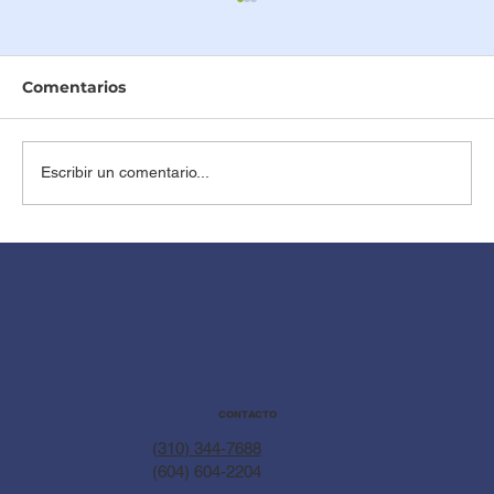
Comentarios
Escribir un comentario...
Juegos y Actividades para Ayudar a
tu Bebé a Caminar y Explorar su
Entorno
CONTACTO
(310) 344-7688
(604) 604-2204