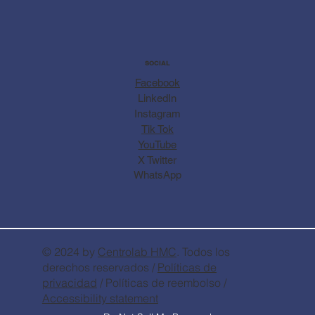
SOCIAL
Facebook
LinkedIn
Instagram
Tik Tok
YouTube
X Twitter
WhatsApp
© 2024 by
Centrolab
HMC
. Todos los
derechos reservados /
Políticas de
privacidad
/ Políticas de reembolso /
Accessibility statement