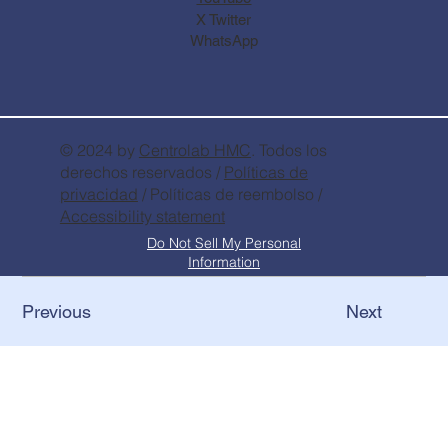
X Twitter
WhatsApp
© 2024 by
Centrolab
HMC
. Todos los
derechos reservados /
Políticas de
privacidad
/ Políticas de reembolso /
Accessibility statement
Do Not Sell My Personal
Information
Previous
Next