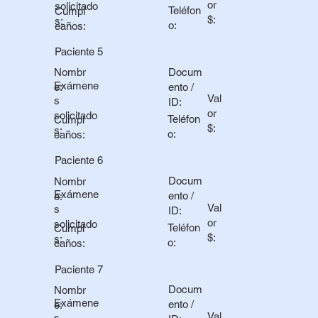
or
solicitado
Teléfon
Cumpl
$:
s:
o:
eaños:
Paciente 5
Docum
Nombr
Exámene
ento /
e:
Val
s
ID:
or
solicitado
Teléfon
Cumpl
$:
s:
o:
eaños:
Paciente 6
Docum
Nombr
Exámene
ento /
e:
Val
s
ID:
or
solicitado
Teléfon
Cumpl
$:
s:
o:
eaños:
Paciente 7
Docum
Nombr
Exámene
ento /
e:
Val
s