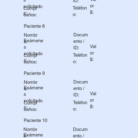
ID:
or
solicitado
Teléfon
Cumpl
$:
s:
o:
eaños:
Paciente 8
Docum
Nombr
Exámene
ento /
e:
Val
s
ID:
or
solicitado
Teléfon
Cumpl
$:
s:
o:
eaños:
Paciente 9
Docum
Nombr
Exámene
ento /
e:
Val
s
ID:
or
solicitado
Teléfon
Cumpl
$:
s:
o:
eaños:
Paciente 10
Docum
Nombr
Exámene
ento /
e: