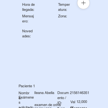
Hora de
Temper
llegada:
atura:
Mensaj
Zona:
ero:
Noved
ades:
Paciente 1
Ileana Abella
Docum
2156146351
Nombr
Exámene
ento /
e:
12,000
Val
s
ID:
examen de orina
or
solicitado