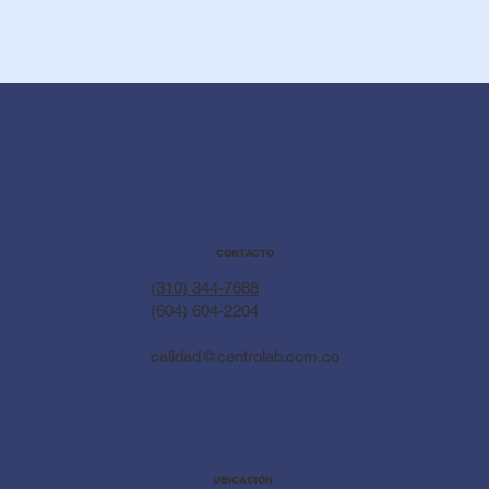
CONTACTO
(310) 344-7688
(604) 604-2204
calidad@centrolab.com.co
UBICACIÓN