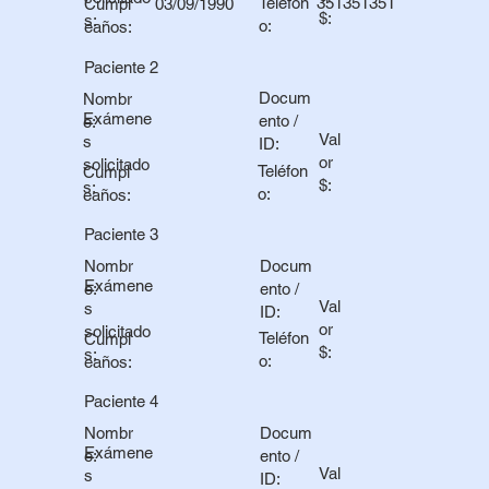
Teléfon
351351351
03/09/1990
Cumpl
$:
s:
o:
eaños:
Paciente 2
Docum
Nombr
Exámene
ento /
e:
Val
s
ID:
or
solicitado
Teléfon
Cumpl
$:
s:
o:
eaños:
Paciente 3
Docum
Nombr
Exámene
ento /
e:
Val
s
ID:
or
solicitado
Teléfon
Cumpl
$:
s:
o:
eaños:
Paciente 4
Docum
Nombr
Exámene
ento /
e:
Val
s
ID: