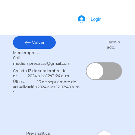
Login
Volver
Termin
ado:
Mediempresa
Cali
mediempresa.sas@gmail.com
13 de septiembre de
Creado
2024 a las 12:01:24 a. m.
el:
​Última
13 de septiembre de
actualización
2024 a las 12:02:48 a. m.
:
Pre-analítica